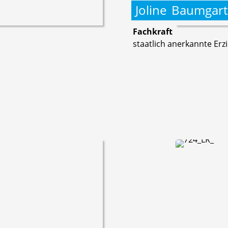
Joline
Baumgart
Fachkraft
staatlich anerkannte Erz