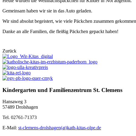
Heute wurden die Weihnachtspäckchen für Kinder in Not abgeholt.
Gemeinsam haben wir sie in das Auto geladen.
Wir sind absolut begeistert, wie viele Päckchen zusammen gekommen
Danke an alle Familien, die fleißig Päckchen gepackt haben!
Zurück
Kindergarten und Familienzentrum St. Clemens
Hansaweg 3
57489 Drolshagen
Tel. 02761-71373
E-Mail:
st-clemens-drolshagen(at)kath-kitas-olpe.de