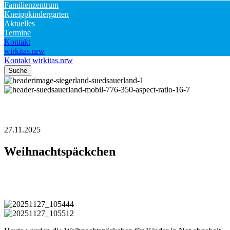
Familienzentrum
Kneippkindergarten
Aktuelles
Termine
Kontakt
wirkitas.nrw
Kontakt
wirkitas.nrw
Suche
27.11.2025
Weihnachtspäckchen